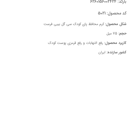
بارکد:
6260156002424
کد محصول: 5021
شکل محصول:
کرم محافظ پای کودک سی گل بیبی فرست
حجم:
75 میل
کاربرد محصول:
رفع التهابات و رفع قرمزی پوست کودک
کشور سازنده:
ایران