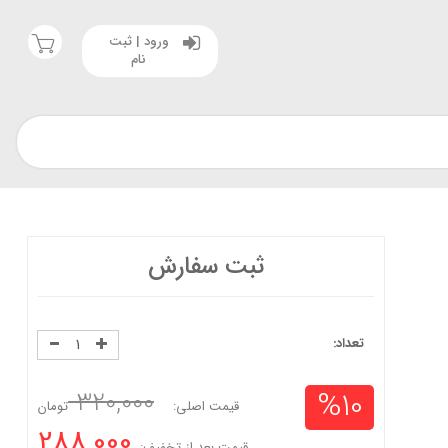
ورود | ثبت
نام
ثبت سفارش
تعداد:
%10
320,000
قیمت اصلی:
تومان
288,000
قیمت بعد از تخفیف: