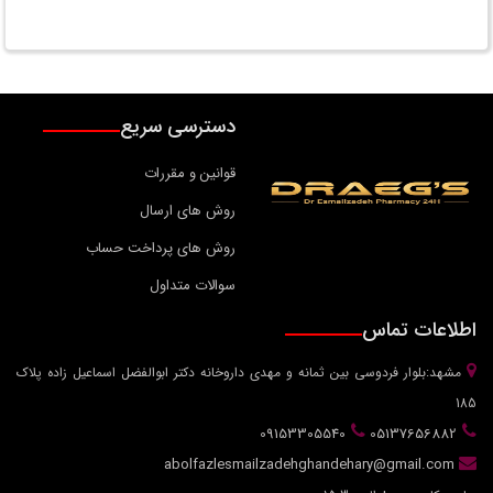
دسترسی سریع
قوانین و مقررات
روش های ارسال
روش های پرداخت حساب
سوالات متداول
اطلاعات تماس
مشهد:بلوار فردوسی بین ثمانه و مهدی داروخانه دکتر ابوالفضل اسماعیل زاده پلاک
185
09153305540
05137656882
abolfazlesmailzadehghandehary@gmail.com