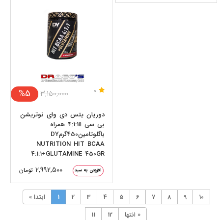
0
%5
۳,۱۵۰,۰۰۰
دوریان یتس دی وای نوتریشن
بی سی اا4:1:1 همراه
باگلوتامین450گرمDY
NUTRITION HIT BCAA
4:1:1+GLUTAMINE 450GR
۲,۹۹۲,۵۰۰
تومان
افزودن به سبد
10
9
8
7
6
5
4
3
2
1
« ابتدا
انتها »
12
11