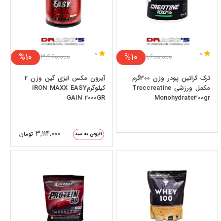
0
0
%10
%10
۳,۴۶۰,۰۰۰
۱,۶۰۰,۰۰۰
ترک کراتین پودر وزن 300گرم
آیرون مکس ایزی گین وزن 2
مکمل ورزشی Treccreatine
کیلوگرمIRON MAXX EASY
GAIN 2000GR
Monohydrate300gr
۳,۱۱۴,۰۰۰
تومان
افزودن به سبد