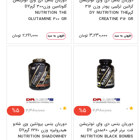
دوریان یتس دی وای نوتریشن
دوریان یتس دی وای نوتریشن
کراتین ترکیبی پودر وزن 316
گلوتامین وزن300 گرمDY
گرمDY NUTRITION THE
NUTRITION THE
GLUTAMINE 300 GR
CREATINE 316 GR
۲,۲۶۱,۰۰۰
۳,۲۳۰,۰۰۰
تومان
تومان
افزودن به سبد
افزودن به سبد
0
0
%5
%5
۲,۳۸۰,۰۰۰
۲,۳۸۰,۰۰۰
دوریان یتس دی وای نوتریشن
دوریان یتس پروتئین وی شادو
فت برنر قرص 60عددی DY
هیدرولیزه وزن 2270 گرمDY
NUTRITION SHADOWHEY
NUTRITION BLACK BOMBS