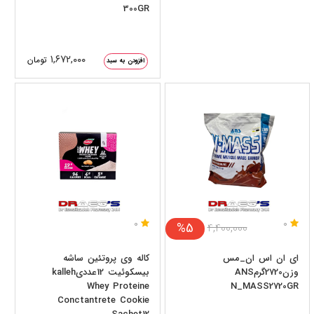
300GR
۱,۶۷۲,۰۰۰
تومان
افزودن به سبد
0
0
%5
۴,۴۰۰,۰۰۰
ای ان اس ان_مس
کاله وی پروتئین ساشه
وزن2720گرمANS
بیسکوئیت 12عددیkalleh
Whey Proteine
N_MASS2720GR
Conctantrete Cookie