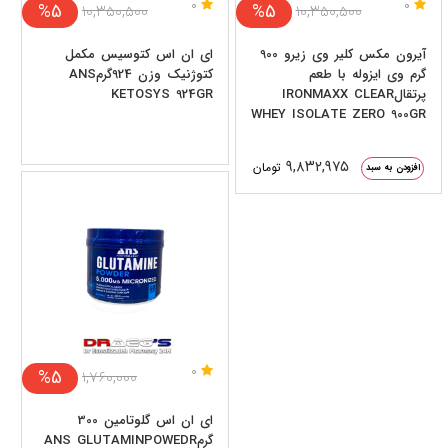
0
0
%5
%5
۱۰,۳۵۰,۵۰۰
۱۰,۳۵۰,۵۰۰
آیرون مکس کلیر وی زیرو 900
ای ان اس کتوسیس مکمل
گرم وی ایزوله با طعم
کتوژنیک وزن 924گرمANS
پرتقالIRONMAXX CLEAR
KETOSYS 924GR
WHEY ISOLATE ZERO 900GR
۹,۸۳۲,۹۷۵
تومان
افزودن به سبد
0
%5
۱,۷۶۰,۰۰۰
ای ان اس گلوتامین 300
گرمANS GLUTAMINPOWEDR