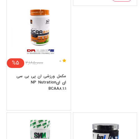
0
%5
۲,۱۸۵,۰۰۰
مکمل ورزشی ان پی بی سی
ای ایNP Nutration
BCAA8:1:1