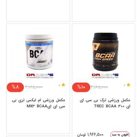
0
0
%8
%10
۲,۱۸۵,۰۰۰
۲,۱۸۵,۰۰۰
مکمل ورزشی ترک بی سی ای
مکمل ورزشی ام ایکس تری بی
ای TREC BCAA 300
سی ای ایMX3 BCAA
۱,۹۶۶,۵۰۰
تومان
افزودن به سبد