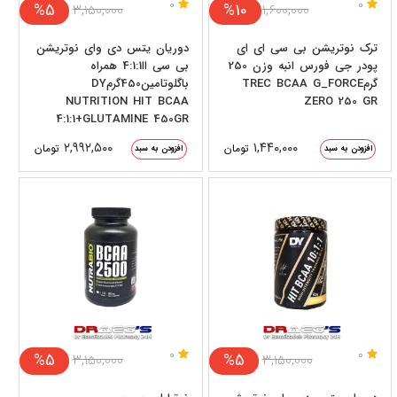
0
0
%5
%10
۳,۱۵۰,۰۰۰
۱,۶۰۰,۰۰۰
ترک نوتریشن بی سی ای ای
دوریان یتس دی وای نوتریشن
پودر جی فورس انبه وزن 250
بی سی اا4:1:1 همراه
گرمTREC BCAA G_FORCE
باگلوتامین450گرمDY
NUTRITION HIT BCAA
ZERO 250 GR
4:1:1+GLUTAMINE 450GR
۲,۹۹۲,۵۰۰
۱,۴۴۰,۰۰۰
تومان
تومان
افزودن به سبد
افزودن به سبد
0
0
%5
%5
۳,۱۵۰,۰۰۰
۳,۱۵۰,۰۰۰