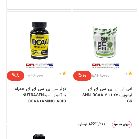
0
0
%8
%10
۱,۸۴۸,۰۰۰
۱,۸۴۸,۰۰۰
اس ان ان بی سی ای ای
نوتراسن بی سی ای ای همراه
لیموییSNN BCAA 2.1.1 250
با آمینو اسیدNUTRASEN
BCAA+AMINO ACID
GR
۱,۶۶۳,۲۰۰
تومان
افزودن به سبد