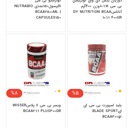
دوریان یتس دی وای نوتریشن
نوترابایو بی سی
بی سی اا10:1:1وزن 400گرم
ااکپسول150عددی NUTRABIO
آناناسDY NUTRITION BCAA
BCAA2500ML |
CAPSULES150
10:1:1 400GR
0
0
%8
%5
۳,۱۵۰,۰۰۰
۳,۱۵۰,۰۰۰
بلید اسپورت بی سی ای
ویسر بی سی اا پلاسWISSER
ایBLADE SPORT
BCAA2:1:1 PLUS300GR
BCAA300gr