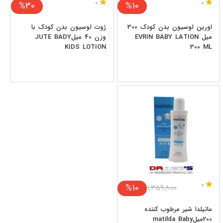
0
0
%30
%10
اورین لوسیون بدن کودک 300
ژوت لوسیون بدن کودک با
میل EVRIN BABY LATION
وزن 40 میلJUTE BADY
KIDS LOTION
300 ML
0
%10
۱,۳۵۹,۸۰۰
ماتیلدا شیر مرطوب کننده
200میلmatilda Baby