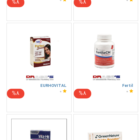
0
0
%8
%8
EURHOVITAL
Fertil
0
0
%8
%8