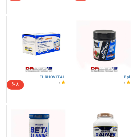
EURHOVITAL
Bpi
0
0
%8