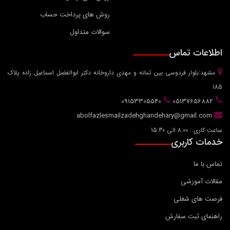
روش های پرداخت حساب
سوالات متداول
اطلاعات تماس
مشهد:بلوار فردوسی بین ثمانه و مهدی داروخانه دکتر ابوالفضل اسماعیل زاده پلاک
185
09153305540
05137656882
abolfazlesmailzadehghandehary@gmail.com
ساعت کاری : 8:00 الی 15:30
خدمات کاربری
تماس با ما
مقالات آموزشی
فرصت های شغلی
راهنمای ثبت سفارش