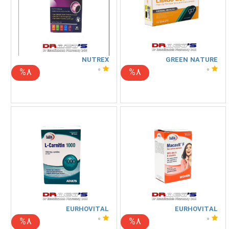
NUTREX
GREEN NATURE
0
0
%8
%8
EURHOVITAL
EURHOVITAL
0
0
%8
%8