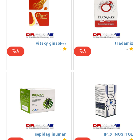
vitsky ginso1000
tradamix
0
0
%8
%8
sepidag inuman
IP_6 INOSITOL