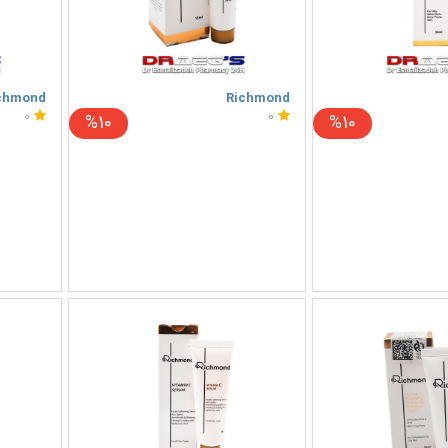
chmond
Richmond
0
0
%10
%10