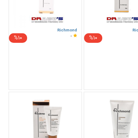
Richmond
Ri
0
%10
%10