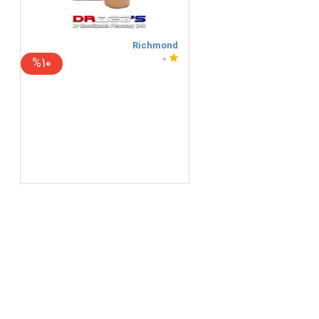
Richmond
0
%10