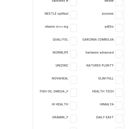
caresens N
Nestle
NESTLE optifast
bionime
vitamin c1000 mg
adElio
QUALI FOL
GARCINIA COMBOJIA
NORMLIFE
hairtamin advanced
UNIZINC
NATURES PLENTY
NOVAHEAL
SLIM FULL
FISH OIL OMEGA_3
HEALTH TECH
HI HEALTH
HIMALYA
ORAMIN_F
DAILY EAST