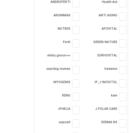
ANDROFERTI
Healht Aid
ARGINMAX
ANTI AGING
NUTREX
APOVITAL
Fertil
GREEN NATURE
vitsky ginso1000
EURHOVITAL
sepidag inuman
tradamix
MYOGENIX
IP_6 INOSITOL
RENU
kale
0PHELIA
J.POLAR CARE
unjecell
DERMA RX