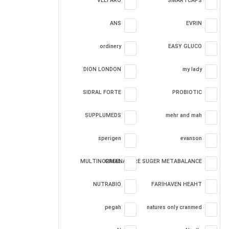
VELFARO
SMARTCAPS
ANS
EVRIN
ordinery
EASY GLUCO
DION LONDON
my lady
SIDRAL FORTE
PROBIOTIC
SUPPLUMEDS
mehr and mah
sperigen
evanson
MULTINORMAL
GREENATURE SUGER METABALANCE
NUTRABIO
FARIHAVEN HEAHT
pegah
natures only cranmed