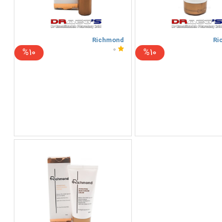
Richmond
Ri
0
%10
%10