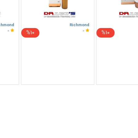
chmond
Richmond
0
0
%10
%10