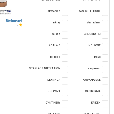
stratamed
scar STHETIQUE
Richmond
arkray
strataderm
0
delano
GENOBIOTIC
ACTI AID
NO ACNE
pil food
irovit
STARLABS NUTRATION
vivapower
MORINGA
FARMAPLUSE
PIGAVIVA
CAPIDERMA
CYSTINEB6
ERIKEH